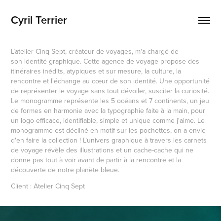
Cyril Terrier
L’atelier Cinq Sept, créateur de voyages, m'a chargé de
son identité graphique. Cette agence de voyage propose des
itinéraires inédits, atypiques et sur mesure, la culture, la
rencontre et l'échange au cœur de son identité. Une opportunité
de représenter le voyage sans tout dévoiler, susciter la curiosité.
Le monogramme représente les 5 océans et 7 continents, un jeu
de formes en harmonie avec la typographie faite à la main, pour
un logo efficace, identifiable, simple et unique comme j'aime. Le
monogramme est décliné en motif sur les pochettes, on a envie
d'en faire la collection ! L’univers graphique à travers les carnets
de voyage révèle des illustrations et un cache-cache qui ne
donne pas tout à voir avant de partir à la rencontre et la
découverte de notre planète bleue.
Client : Atelier Cinq Sept