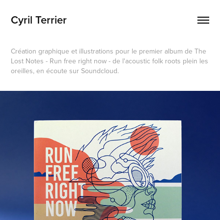
Cyril Terrier
Création graphique et illustrations pour le premier album de The
Lost Notes - Run free right now - de l'acoustic folk roots plein les
oreilles, en écoute sur Soundcloud.